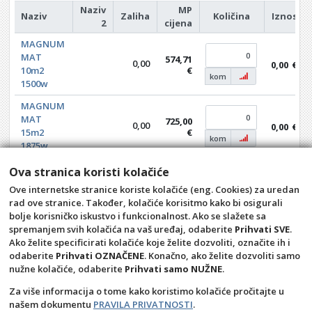
Naziv
MP
Naziv
Zaliha
Količina
Iznos
2
cijena
MAGNUM
MAT
574,71
0,00
0,00
€
10m2
€
kom
1500w
MAGNUM
MAT
725,00
0,00
0,00
€
15m2
€
kom
1875w
MAGNUM
Ova stranica koristi kolačiće
MAT
886,59
0,00
0,00
€
Ove internetske stranice koriste kolačiće (eng. Cookies) za uredan
20m2
€
kom
rad ove stranice. Također, kolačiće korisitmo kako bi osigurali
2500w
bolje korisničko iskustvo i funkcionalnost. Ako se slažete sa
spremanjem svih kolačića na vaš uređaj, odaberite
Prihvati SVE
.
Ako želite specificirati kolačiće koje želite dozvoliti, označite ih i
odaberite
Prihvati OZNAČENE
. Konačno, ako želite dozvoliti samo
Opći uvjeti
Pravila privatnosti
nužne kolačiće, odaberite
Prihvati samo NUŽNE
.
Raskid ugovora – povrat
Prigovor potrošača –
reklamacije
Za više informacija o tome kako koristimo kolačiće pročitajte u
našem dokumentu
PRAVILA PRIVATNOSTI
.
Kontakt
KULE BIOGRAD d.o.o.