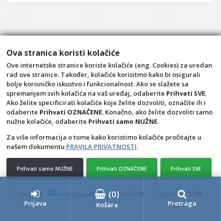
Ova stranica koristi kolačiće
Ove internetske stranice koriste kolačiće (eng. Cookies) za uredan
rad ove stranice. Također, kolačiće korisitmo kako bi osigurali
bolje korisničko iskustvo i funkcionalnost. Ako se slažete sa
spremanjem svih kolačića na vaš uređaj, odaberite
Prihvati SVE
.
Ako želite specificirati kolačiće koje želite dozvoliti, označite ih i
odaberite
Prihvati OZNAČENE
. Konačno, ako želite dozvoliti samo
Opći uvjeti
Pravila privatnosti
nužne kolačiće, odaberite
Prihvati samo NUŽNE
.
Raskid ugovora – povrat
Prigovor potrošača –
reklamacije
Za više informacija o tome kako koristimo kolačiće pročitajte u
našem dokumentu
PRAVILA PRIVATNOSTI
.
Kontakt
KULE BIOGRAD d.o.o.
Prihvati samo NUŽNE
Prihvati OZNAČENE
Prihvati SVE
4D Wand IMC 24.11.14.1
(
0
)
Nužni
Funkcijski
Analitički
Oglašivački
Prijava
Pretraga
Košara