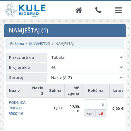
NAMJEŠTAJ (1)
Početna
KUĆANSTVO
NAMJEŠTAJ
Prikaz artikla
Broj artikla
Sortiraj
Naziv
MP
Naziv
Zaliha
Količina
Iznos
2
cijena
PODNICA
17,92
70X200
0,00
0,00
€
€
3500116
kom