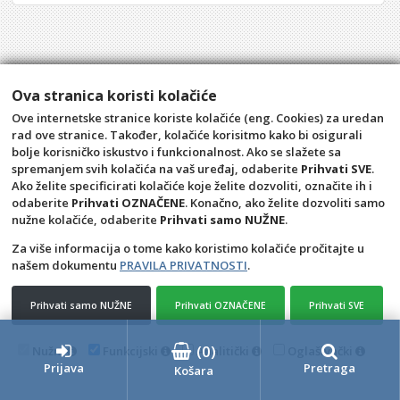
Ova stranica koristi kolačiće
Ove internetske stranice koriste kolačiće (eng. Cookies) za uredan
rad ove stranice. Također, kolačiće korisitmo kako bi osigurali
bolje korisničko iskustvo i funkcionalnost. Ako se slažete sa
spremanjem svih kolačića na vaš uređaj, odaberite
Prihvati SVE
.
Ako želite specificirati kolačiće koje želite dozvoliti, označite ih i
odaberite
Prihvati OZNAČENE
. Konačno, ako želite dozvoliti samo
Opći uvjeti
Pravila privatnosti
nužne kolačiće, odaberite
Prihvati samo NUŽNE
.
Raskid ugovora – povrat
Prigovor potrošača –
reklamacije
Za više informacija o tome kako koristimo kolačiće pročitajte u
našem dokumentu
PRAVILA PRIVATNOSTI
.
Kontakt
KULE BIOGRAD d.o.o.
Prihvati samo NUŽNE
Prihvati OZNAČENE
Prihvati SVE
4D Wand IMC 24.11.14.1
(
0
)
Nužni
Funkcijski
Analitički
Oglašivački
Prijava
Pretraga
Košara