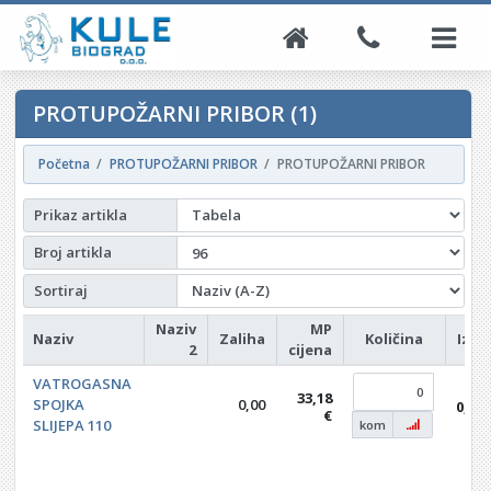
PROTUPOŽARNI PRIBOR (1)
Početna
PROTUPOŽARNI PRIBOR
PROTUPOŽARNI PRIBOR
Prikaz artikla
Broj artikla
Sortiraj
Naziv
MP
Naziv
Zaliha
Količina
Izno
2
cijena
VATROGASNA
33,18
SPOJKA
0,00
0,00
€
SLIJEPA 110
kom