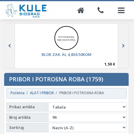
BLOK ZAK. AL 4,8X23 50KOM
0 €
2,65 €
PRIBOR I POTROšNA ROBA (1759)
Početna
ALAT I PRIBOR
PRIBOR I POTROšNA ROBA
Prikaz artikla
Broj artikla
Sortiraj