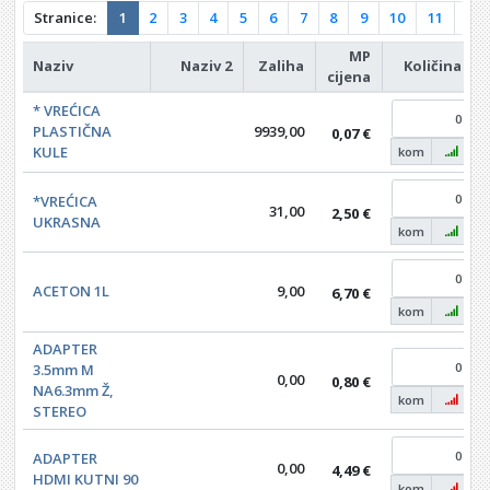
Stranice:
1
2
3
4
5
6
7
8
9
10
11
12
MP
Naziv
Naziv 2
Zaliha
Količina
cijena
* VREĆICA
PLASTIČNA
9939,00
0,07 €
KULE
kom
*VREĆICA
31,00
2,50 €
UKRASNA
kom
ACETON 1L
9,00
6,70 €
kom
ADAPTER
3.5mm M
0,00
0,80 €
NA6.3mm Ž,
kom
STEREO
ADAPTER
0,00
4,49 €
HDMI KUTNI 90
kom