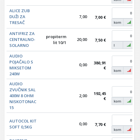
ALICE ZUB
DUŽI ZA
7,00
7,00 €
TRESAČ
kom
ANTIFRIZ ZA
propiterm
CENTRALNO-
20,00
7,50 €
lit 10/1
SOLARNO
l
AUDIO
POJAČALO S
380,91
0,00
MIKSETOM
€
kom
240W
AUDIO
ZVUČNIK SAL
192,45
400W 8 OHM
2,00
€
NISKOTONAC
kom
15
AUTOCOL KIT
0,00
7,70 €
SOFT 0,5KG
kom