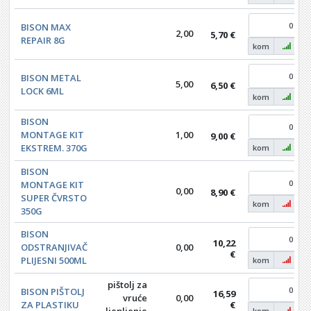
BISON MAX
2,00
5,70 €
REPAIR 8G
kom
BISON METAL
5,00
6,50 €
LOCK 6ML
kom
BISON
MONTAGE KIT
1,00
9,00 €
EKSTREM. 370G
kom
BISON
MONTAGE KIT
0,00
8,90 €
SUPER ČVRSTO
kom
350G
BISON
10,22
ODSTRANJIVAČ
0,00
€
PLIJESNI 500ML
kom
pištolj za
BISON PIŠTOLJ
16,59
vruće
0,00
ZA PLASTIKU
€
kom