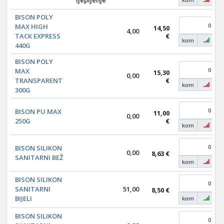
ljepljenje
BISON POLY
MAX HIGH
14,50
4,00
TACK EXPRESS
€
kom
440G
BISON POLY
MAX
15,30
0,00
TRANSPARENT
€
kom
300G
BISON PU MAX
11,00
0,00
250G
€
kom
BISON SILIKON
0,00
8,63 €
SANITARNI BEŽ
kom
BISON SILIKON
SANITARNI
51,00
8,50 €
BIJELI
kom
BISON SILIKON