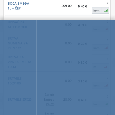
BOCA SMEĐA
209,00
0,40 €
1L + ČEP
kom
BRISAČ ZA
0,00
4,31 €
AUTOMOBIL
kom
BRTVA
GUMENA ZA
0,00
0,20 €
PLIN 1/2
kom
BRTVA ZA
VRATA SMEĐA
0,00
0,80 €
100M
m
BRTVELE
0,00
3,10 €
100X100
kom
šarnir
BRTVELE 25X25
knjiga
28,00
0,40 €
25x25
kom
šarnir