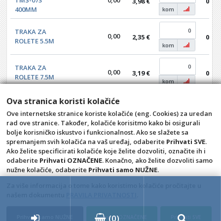
3,98 €
0,00
400MM
kom
TRAKA ZA
0,00
2,35 €
0,00
ROLETE 5.5M
kom
TRAKA ZA
0,00
3,19 €
0,00
ROLETE 7.5M
kom
WURTH
Ova stranica koristi kolačiće
ODČEPLJIVAČ
4,00
8,50 €
0,00
Ove internetske stranice koriste kolačiće (eng. Cookies) za uredan
ODVODA
kom
rad ove stranice. Također, kolačiće korisitmo kako bi osigurali
CAGRV
bolje korisničko iskustvo i funkcionalnost. Ako se slažete sa
spremanjem svih kolačića na vaš uređaj, odaberite
Prihvati SVE
.
Ako želite specificirati kolačiće koje želite dozvoliti, označite ih i
odaberite
Prihvati OZNAČENE
. Konačno, ako želite dozvoliti samo
Opći uvjeti
Pravila privatnosti
nužne kolačiće, odaberite
Prihvati samo NUŽNE
.
Raskid ugovora – povrat
Prigovor potrošača –
reklamacije
Za više informacija o tome kako koristimo kolačiće pročitajte u
našem dokumentu
PRAVILA PRIVATNOSTI
.
Kontakt
KULE BIOGRAD d.o.o.
(
0
)
Prihvati samo NUŽNE
Prihvati OZNAČENE
Prihvati SVE
4D Wand IMC 24.11.14.1