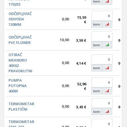
kom
170255
ODČEPLJIVAČ
15,50
ODVODA
0,00
0,00
€
130MM
kom
ODČEPLJIVAČ
10,00
3,50 €
0,00
PVC FLOWER
kom
OTIRAČ
MEANDRO
0,00
4,14 €
0,00
40X62
kom
PRAVOKUTNI
PUMPA
52,96
POTOPNA
0,00
0,00
€
400W
kom
TERMOMETAR
0,00
3,45 €
0,00
PLASTIČNI
kom
TERMOMETAR
TMS-073
0,00