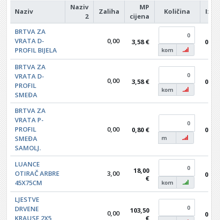
Naziv
MP
Naziv
Zaliha
Količina
Izno
2
cijena
BRTVA ZA
VRATA D-
0,00
3,58 €
0,00
PROFIL BIJELA
kom
BRTVA ZA
VRATA D-
0,00
3,58 €
0,00
PROFIL
kom
SMEĐA
BRTVA ZA
VRATA P-
PROFIL
0,00
0,80 €
0,00
SMEĐA
m
SAMOLJ.
LUANCE
18,00
OTIRAČ ARBRE
3,00
0,00
€
45X75CM
kom
LJESTVE
DRVENE
103,50
0,00
0,00
KRAUSE 2X5
€