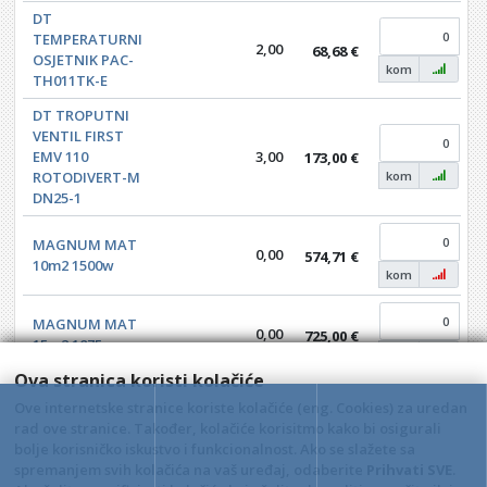
DT
TEMPERATURNI
2,00
68,68 €
OSJETNIK PAC-
kom
TH011TK-E
DT TROPUTNI
VENTIL FIRST
EMV 110
3,00
173,00 €
ROTODIVERT-M
kom
DN25-1
MAGNUM MAT
0,00
574,71 €
10m2 1500w
kom
MAGNUM MAT
0,00
725,00 €
15m2 1875w
kom
Ova stranica koristi kolačiće
MAGNUM MAT
Ove internetske stranice koriste kolačiće (eng. Cookies) za uredan
0,00
886,59 €
20m2 2500w
rad ove stranice. Također, kolačiće korisitmo kako bi osigurali
kom
bolje korisničko iskustvo i funkcionalnost. Ako se slažete sa
spremanjem svih kolačića na vaš uređaj, odaberite
Prihvati SVE
.