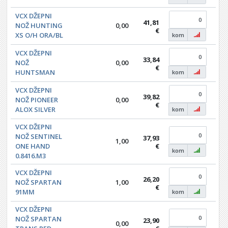
VCX DŽEPNI
41,81
NOŽ HUNTING
0,00
0,0
€
XS O/H ORA/BL
kom
VCX DŽEPNI
33,84
NOŽ
0,00
0,0
€
HUNTSMAN
kom
VCX DŽEPNI
39,82
NOŽ PIONEER
0,00
0,0
€
ALOX SILVER
kom
VCX DŽEPNI
NOŽ SENTINEL
37,93
1,00
0,0
ONE HAND
€
kom
0.8416.M3
VCX DŽEPNI
26,20
NOŽ SPARTAN
1,00
0,0
€
91MM
kom
VCX DŽEPNI
NOŽ SPARTAN
23,90
0,00
0,0