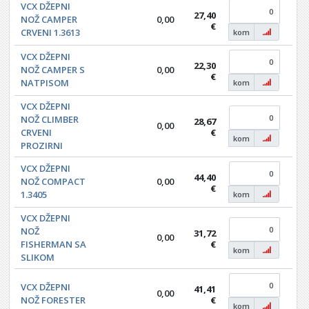
VCX DŽEPNI
27,40
NOŽ CAMPER
0,00
0,0
€
CRVENI 1.3613
kom
VCX DŽEPNI
22,30
NOŽ CAMPER S
0,00
0,0
€
NATPISOM
kom
VCX DŽEPNI
NOŽ CLIMBER
28,67
0,00
0,0
CRVENI
€
kom
PROZIRNI
VCX DŽEPNI
44,40
NOŽ COMPACT
0,00
0,0
€
1.3405
kom
VCX DŽEPNI
NOŽ
31,72
0,00
0,0
FISHERMAN SA
€
kom
SLIKOM
VCX DŽEPNI
41,41
0,00
0,0
NOŽ FORESTER
€
kom