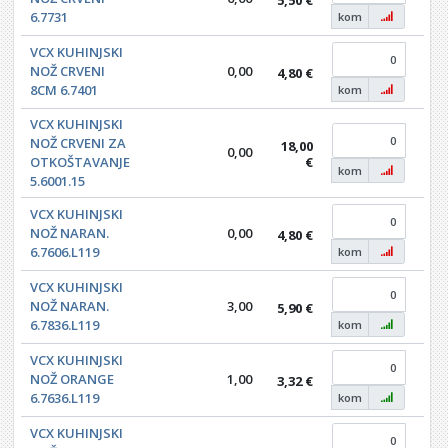
6.7731
kom
VCX KUHINJSKI
NOŽ CRVENI
0,00
4,80 €
0,0
8CM 6.7401
kom
VCX KUHINJSKI
NOŽ CRVENI ZA
18,00
0,00
0,0
OTKOŠTAVANJE
€
kom
5.6001.15
VCX KUHINJSKI
NOŽ NARAN.
0,00
4,80 €
0,0
6.7606.L119
kom
VCX KUHINJSKI
NOŽ NARAN.
3,00
5,90 €
0,0
6.7836.L119
kom
VCX KUHINJSKI
NOŽ ORANGE
1,00
3,32 €
0,0
6.7636.L119
kom
VCX KUHINJSKI