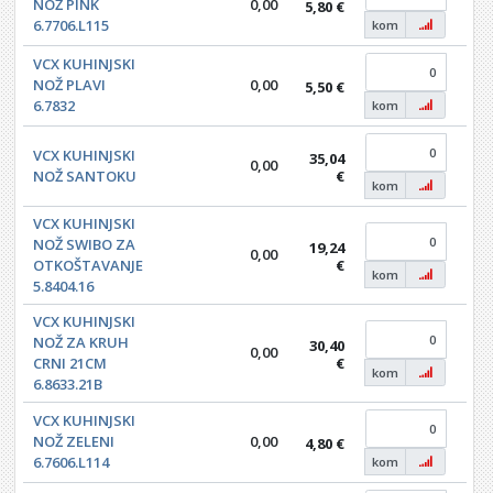
NOŽ PINK
0,00
5,80 €
0,0
6.7706.L115
kom
VCX KUHINJSKI
NOŽ PLAVI
0,00
5,50 €
0,0
6.7832
kom
VCX KUHINJSKI
35,04
0,00
0,0
NOŽ SANTOKU
€
kom
VCX KUHINJSKI
NOŽ SWIBO ZA
19,24
0,00
0,0
OTKOŠTAVANJE
€
kom
5.8404.16
VCX KUHINJSKI
NOŽ ZA KRUH
30,40
0,00
0,0
CRNI 21CM
€
kom
6.8633.21B
VCX KUHINJSKI
NOŽ ZELENI
0,00
4,80 €
0,0
6.7606.L114
kom