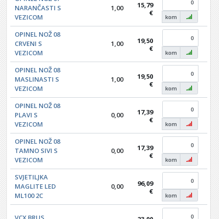
15,79
NARANČASTI S
1,00
0,0
€
VEZICOM
kom
OPINEL NOŽ 08
19,50
CRVENI S
1,00
0,0
€
VEZICOM
kom
OPINEL NOŽ 08
19,50
MASLINASTI S
1,00
0,0
€
VEZICOM
kom
OPINEL NOŽ 08
17,39
PLAVI S
0,00
0,0
€
VEZICOM
kom
OPINEL NOŽ 08
17,39
TAMNO SIVI S
0,00
0,0
€
VEZICOM
kom
SVJETILJKA
96,09
MAGLITE LED
0,00
0,0
€
ML100 2C
kom
VCX BRUS
23,00