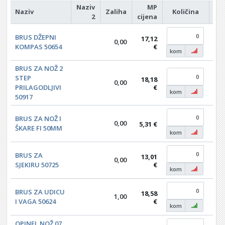
Naziv
MP
Naziv
Zaliha
Količina
Iz
2
cijena
BRUS DŽEPNI
17,12
0,00
0,0
KOMPAS 50654
€
kom
BRUS ZA NOŽ 2
STEP
18,18
0,00
0,0
PRILAGODLJIVI
€
kom
50917
BRUS ZA NOŽ I
0,00
5,31 €
0,0
ŠKARE FI 50MM
kom
BRUS ZA
13,01
0,00
0,0
SJEKIRU 50725
€
kom
BRUS ZA UDICU
18,58
1,00
0,0
I VAGA 50624
€
kom
OPINEL NOŽ 07