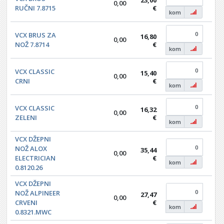
0,00
0,0
RUČNI 7.8715
€
kom
VCX BRUS ZA
16,80
0,00
0,0
NOŽ 7.8714
€
kom
VCX CLASSIC
15,40
0,00
0,0
CRNI
€
kom
VCX CLASSIC
16,32
0,00
0,0
ZELENI
€
kom
VCX DŽEPNI
NOŽ ALOX
35,44
0,00
0,0
ELECTRICIAN
€
kom
0.8120.26
VCX DŽEPNI
NOŽ ALPINEER
27,47
0,00
0,0
CRVENI
€
kom
0.8321.MWC