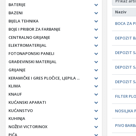
Prikaz arti
BATERIJE
Naziv
BAZENI
BIJELA TEHNIKA
BOCA ZA P
BOJE I PRIBOR ZA FARBANJE
CENTRALNO GRIJANJE
DEPOZIT B
ELEKTROMATERIJAL
DEPOZIT S
FOTONAPONSKI PANELI
GRAĐEVINSKI MATERIJAL
DEPOZIT S
GRIJANJE
KERAMIČKE I GRES PLOČICE, LJEPILA ...
DEPOZIT S
KLIMA
KNAUF
FILTER PLO
KUĆANSKI APARATI
KUĆANSTVO
NOSILJKA 
KUHINJA
PIVO BARBA
NOŽEVI VICTORINOX
PIĆA